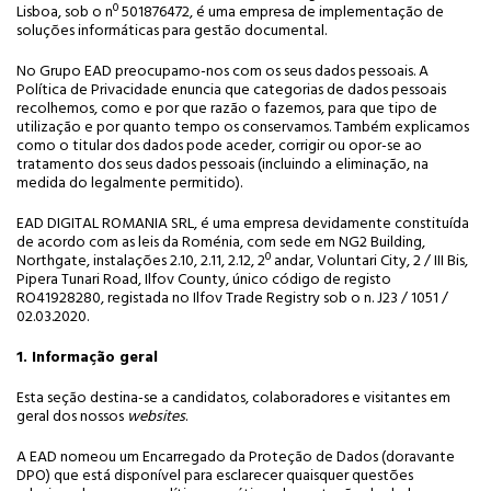
Lisboa, sob o nº 501876472, é uma empresa de implementação de
soluções informáticas para gestão documental.
No Grupo EAD preocupamo-nos com os seus dados pessoais. A
Política de Privacidade enuncia que categorias de dados pessoais
recolhemos, como e por que razão o fazemos, para que tipo de
utilização e por quanto tempo os conservamos. Também explicamos
como o titular dos dados pode aceder, corrigir ou opor-se ao
tratamento dos seus dados pessoais (incluindo a eliminação, na
medida do legalmente permitido).
EAD DIGITAL ROMANIA SRL, é uma empresa devidamente constituída
de acordo com as leis da Roménia, com sede em NG2 Building,
Northgate, instalações 2.10, 2.11, 2.12, 2º andar, Voluntari City, 2 / III Bis,
Pipera Tunari Road, Ilfov County, único código de registo
RO41928280, registada no Ilfov Trade Registry sob o n. J23 / 1051 /
02.03.2020.
1. Informação geral
Esta seção destina-se a candidatos, colaboradores e visitantes em
geral dos nossos
websites
.
A EAD nomeou um Encarregado da Proteção de Dados (doravante
DPO) que está disponível para esclarecer quaisquer questões